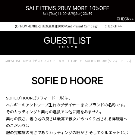
【for NEW MEMBER】新規会員様1000Point Present Campaign CHECK IT>>
GUESTLIST TOKYO（ゲストリスト トーキョー）TOP
SOFIE D HOORE(ソフィードール)
SOFIE D'HOORE(ソフィードール)は、
ベルギーのアントワープ生れのデザイナー またブランドの名称です。
そのカッティングと素材の選択では他に類をみません。
素材の良さ、着心地の良さは最高で彼女からつくり出される洋服達へ
のこだわりは
服の完成度の高さでありカッティングの細かさ そしてシルエットとボ