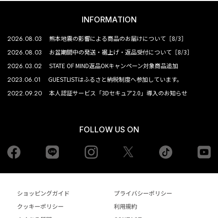
INFORMATION
2026.08.03
熊本地震の影響による商品のお届けについて［8/3］
2026.08.03
お盆期間中の発送・裾上げ・返品受付について［8/3］
2026.03.02
STATE OF MIND返品OKキャンペーン対象商品追加
2023.06.01
GUESTLISTはふるさと納税制度へ参加しています。
2022.09.20
本人認証サービス「3Dセキュア2.0」導入のお知らせ
FOLLOW US ON
Facebook
LINE
Instagram
tiktok
yo
Twiiter
ショッピングガイド
プライバシーポリシー
クッキーポリシー
利用規約