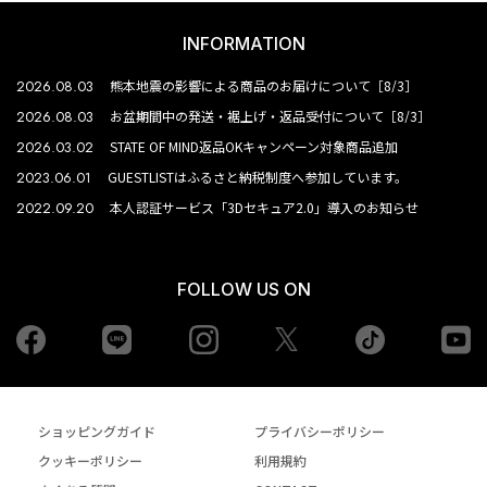
INFORMATION
2026.08.03
熊本地震の影響による商品のお届けについて［8/3］
2026.08.03
お盆期間中の発送・裾上げ・返品受付について［8/3］
2026.03.02
STATE OF MIND返品OKキャンペーン対象商品追加
2023.06.01
GUESTLISTはふるさと納税制度へ参加しています。
2022.09.20
本人認証サービス「3Dセキュア2.0」導入のお知らせ
FOLLOW US ON
Facebook
LINE
Instagram
tiktok
yo
Twiiter
ショッピングガイド
プライバシーポリシー
クッキーポリシー
利用規約