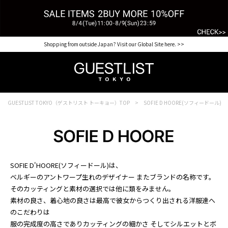
【for NEW MEMBER】新規会員様1000Point Present Campaign CHECK IT>>
Shopping from outside Japan? Visit our Global Site here. >>
GUESTLIST TOKYO（ゲストリスト トーキョー）TOP
SOFIE D HOORE(ソフィードール)
SOFIE D'HOORE(ソフィードール)は、
ベルギーのアントワープ生れのデザイナー またブランドの名称です。
そのカッティングと素材の選択では他に類をみません。
素材の良さ、着心地の良さは最高で彼女からつくり出される洋服達へ
のこだわりは
服の完成度の高さでありカッティングの細かさ そしてシルエットとボ