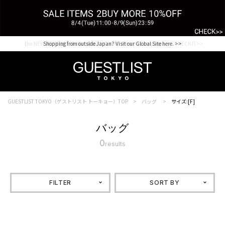
【for NEW MEMBER】新規会員様1000Point Present Campaign CHECK IT>>
Shopping from outside Japan? Visit our Global Site here. >>
GUESTLIST TOKYO（ゲストリスト トーキョー）TOP
バッグ
サイズ:[F]
バッグ
0
results
FILTER
SORT BY