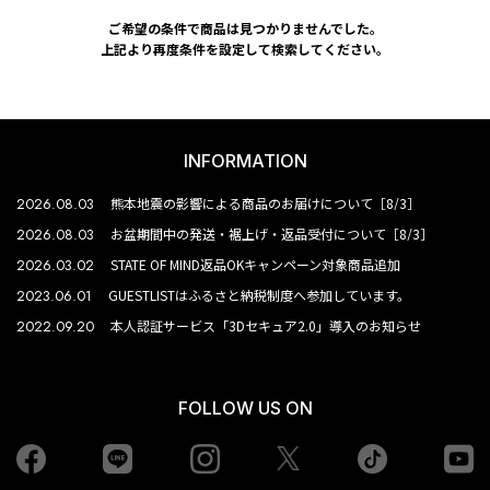
ご希望の条件で商品は見つかりませんでした。
上記より再度条件を設定して検索してください。
INFORMATION
2026.08.03
熊本地震の影響による商品のお届けについて［8/3］
2026.08.03
お盆期間中の発送・裾上げ・返品受付について［8/3］
2026.03.02
STATE OF MIND返品OKキャンペーン対象商品追加
2023.06.01
GUESTLISTはふるさと納税制度へ参加しています。
2022.09.20
本人認証サービス「3Dセキュア2.0」導入のお知らせ
FOLLOW US ON
Facebook
LINE
Instagram
tiktok
yo
Twiiter