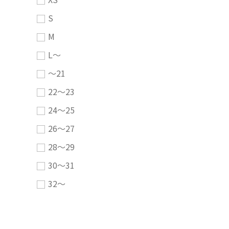
S
M
L～
～21
22～23
24～25
26～27
28～29
30～31
32～