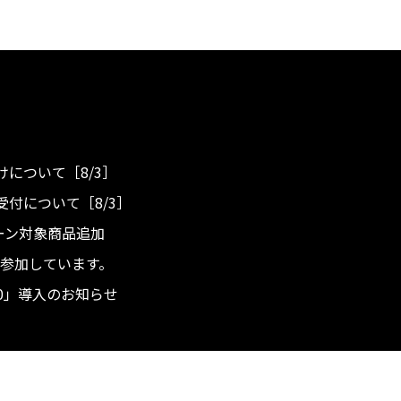
について［8/3］
付について［8/3］
ンペーン対象商品追加
度へ参加しています。
.0」導入のお知らせ