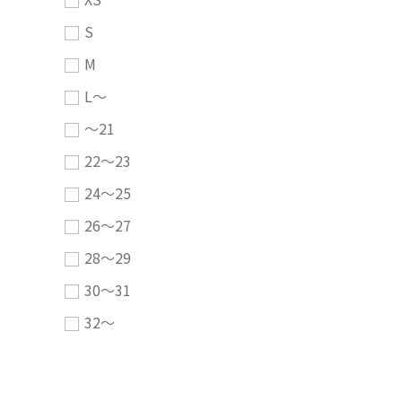
S
M
L～
～21
22～23
24～25
26～27
28～29
30～31
32～