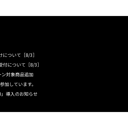
について［8/3］
付について［8/3］
ンペーン対象商品追加
度へ参加しています。
.0」導入のお知らせ