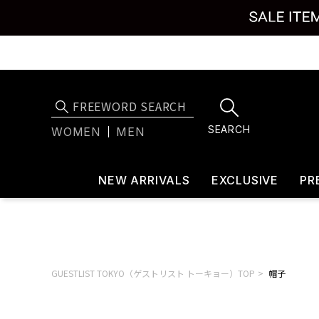
SEARCH
WOMEN
MEN
NEW ARRIVALS
EXCLUSIVE
PR
GUESTLIST TOKYO（ゲストリスト トーキョー）TOP
帽子