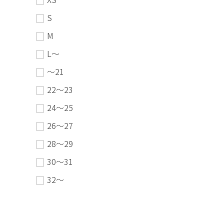
S
M
L～
～21
22～23
24～25
26～27
28～29
30～31
32～