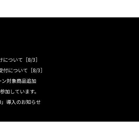
について［8/3］
付について［8/3］
ンペーン対象商品追加
度へ参加しています。
.0」導入のお知らせ