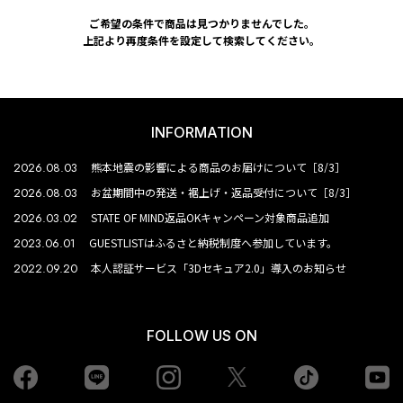
ご希望の条件で商品は見つかりませんでした。
上記より再度条件を設定して検索してください。
INFORMATION
2026.08.03
熊本地震の影響による商品のお届けについて［8/3］
2026.08.03
お盆期間中の発送・裾上げ・返品受付について［8/3］
2026.03.02
STATE OF MIND返品OKキャンペーン対象商品追加
2023.06.01
GUESTLISTはふるさと納税制度へ参加しています。
2022.09.20
本人認証サービス「3Dセキュア2.0」導入のお知らせ
FOLLOW US ON
Facebook
LINE
Instagram
tiktok
yo
Twiiter