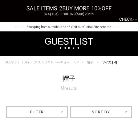
【for NEW MEMBER】新規会員様1000Point Present Campaign CHECK IT>>
Shopping from outside Japan? Visit our Global Site here. >>
GUESTLIST TOKYO（ゲストリスト トーキョー）TOP
帽子
サイズ:[M]
帽子
0
results
FILTER
SORT BY