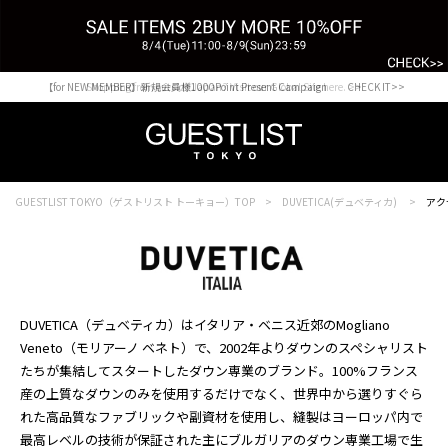
【for NEW MEMBER】新規会員様1000Point Present Campaign CHECK IT>>
Shopping from outside Japan? Visit our Global Site here. >>
GUESTLIST TOKYO（ゲストリスト トーキョー）TOP
DUVETICA(デュベティカ)
アク
DUVETICA（デュベティカ）はイタリア・ベニス近郊のMogliano
Veneto（モリアーノ ベネト）で、2002年よりダウンのスペシャリスト
たちが集結してスタートしたダウン専業のブランド。100%フランス
産の上質なダウンのみを使用するだけでなく、世界中から選りすぐら
れた高品質なファブリックや副資材を使用し、縫製はヨーロッパ内で
最高レベルの技術が保証された主にブルガリアのダウン専業工場で生