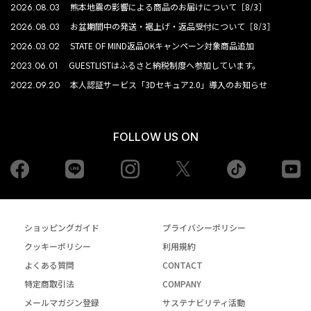
2026.08.03
熊本地震の影響による商品のお届けについて［8/3］
2026.08.03
お盆期間中の発送・裾上げ・返品受付について［8/3］
2026.03.02
STATE OF MIND返品OKキャンペーン対象商品追加
2023.06.01
GUESTLISTはふるさと納税制度へ参加しています。
2022.09.20
本人認証サービス「3Dセキュア2.0」導入のお知らせ
FOLLOW US ON
Facebook
LINE
Instagram
tiktok
yo
Twiiter
ショッピングガイド
プライバシーポリシー
クッキーポリシー
利用規約
よくある質問
CONTACT
特定商取引法
COMPANY
メールマガジン登録
サステナビリティ活動