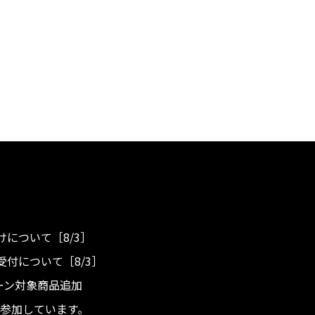
について［8/3］
付について［8/3］
ンペーン対象商品追加
度へ参加しています。