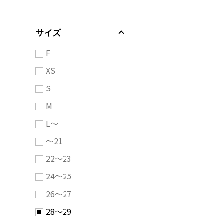
サイズ
F
XS
S
M
L～
～21
22～23
24～25
26～27
28～29