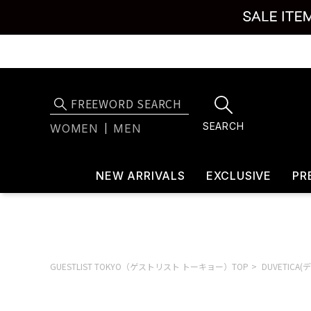
SEARCH
WOMEN
MEN
NEW ARRIVALS
EXCLUSIVE
PR
GUESTLIST TOKYO（ゲストリスト トーキョー）TOP
DUVETICA