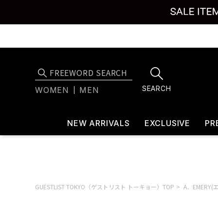
SEARCH
WOMEN
MEN
NEW ARRIVALS
EXCLUSIVE
PR
GUESTLIST TOKYO（ゲストリスト トーキョー）TOP
A．EMERY(