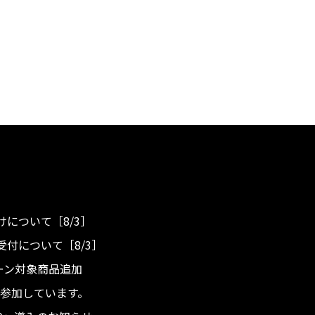
について［8/3］
付について［8/3］
ンペーン対象商品追加
度へ参加しています。