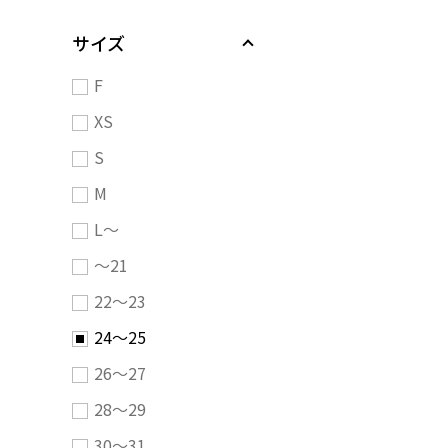
サイズ
F
XS
S
M
L～
～21
22～23
24～25
26～27
28～29
30～31