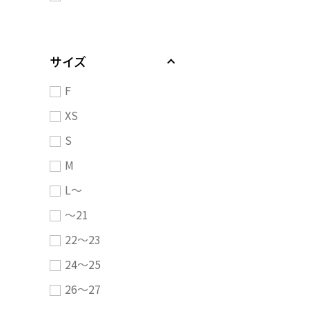
サイズ
F
XS
S
M
L～
～21
22～23
24～25
26～27