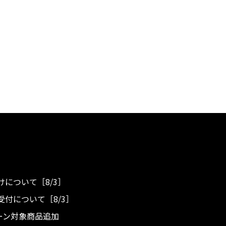
について［8/3］
付について［8/3］
ンペーン対象商品追加