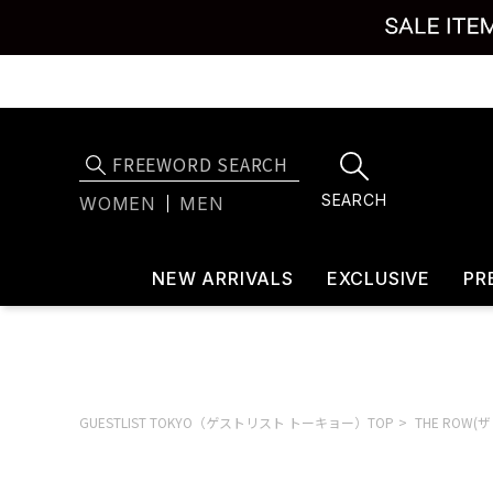
SEARCH
WOMEN
MEN
NEW ARRIVALS
EXCLUSIVE
PR
GUESTLIST TOKYO（ゲストリスト トーキョー）TOP
THE ROW(