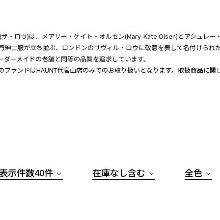
OW(ザ・ロウ)は、メアリー・ケイト・オルセン(Mary-Kate Olsen)とアシュレー
門紳士服が立ち並ぶ、ロンドンのサヴィル・ロウに敬意を表して名付けられ
ーダーメイドの老舗と同等の品質を追求しています。
のブランドはHAUNT代官山店のみでのお取り扱いとなります。取扱商品に
表示件数40件
在庫なし含む
全色