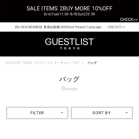
【for NEW MEMBER】新規会員様1000Point Present Campaign CHECK IT>>
Shopping from outside Japan? Visit our Global Site here. >>
GUESTLIST TOKYO（ゲストリスト トーキョー）TOP
バッグ
バッグ
0
results
FILTER
SORT BY