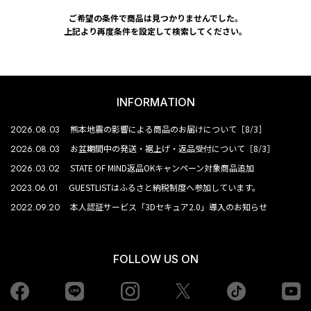
ご希望の条件で商品は見つかりませんでした。
上記より再度条件を設定して検索してください。
INFORMATION
2026.08.03
熊本地震の影響による商品のお届けについて［8/3］
2026.08.03
お盆期間中の発送・裾上げ・返品受付について［8/3］
2026.03.02
STATE OF MIND返品OKキャンペーン対象商品追加
2023.06.01
GUESTLISTはふるさと納税制度へ参加しています。
2022.09.20
本人認証サービス「3Dセキュア2.0」導入のお知らせ
FOLLOW US ON
Facebook
LINE
Instagram
tiktok
yo
Twiiter