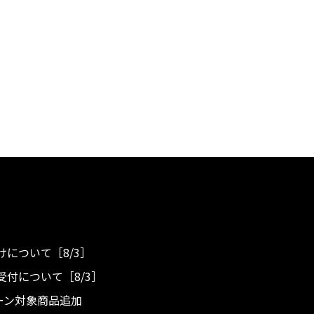
について［8/3］
付について［8/3］
ンペーン対象商品追加