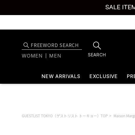
SEARCH
WOMEN
MEN
NEW ARRIVALS
EXCLUSIVE
PR
GUESTLIST TOKYO（ゲストリスト トーキョー）TOP
Maison Ma