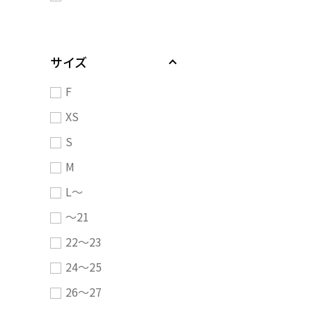
サイズ
F
XS
S
M
L～
～21
22～23
24～25
26～27