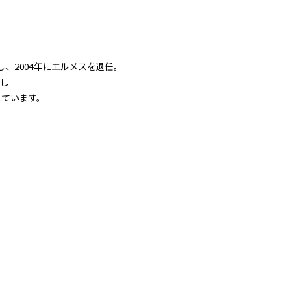
就任し、2004年にエルメスを退任。
開し
えています。