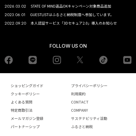
2026.03.02
STATE OF MIND返品OKキャンペーン対象商品追加
2023.06.01
GUESTLISTはふるさと納税制度へ参加しています。
2022.09.20
本人認証サービス「3Dセキュア2.0」導入のお知らせ
FOLLOW US ON
Facebook
LINE
Instagram
tiktok
yo
Twiiter
ショッピングガイド
プライバシーポリシー
クッキーポリシー
利用規約
よくある質問
CONTACT
特定商取引法
COMPANY
メールマガジン登録
サステナビリティ活動
パートナーシップ
ふるさと納税