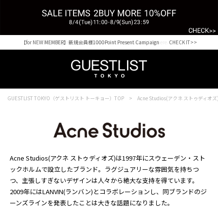
【for NEW MEMBER】新規会員様1000Point Present Campaign CHECK IT>>
Shopping from outside Japan? Visit our Global Site here. >>
GUESTLIST TOKYO（ゲストリスト トーキョー）TOP
Acne Studios(アクネ ストゥディオズ
Acne Studios(アクネ ストゥディオズ)は1997年にスウェーデン・スト
ックホルムで設立したブランド。ラグジュアリーな雰囲気を持ちつ
つ、主張しすぎないデザインは人々から絶大な支持を得ています。
2009年にはLANVIN(ランバン)とコラボレーションし、同ブランドのジ
ーンズラインを発表したことは大きな話題になりました。