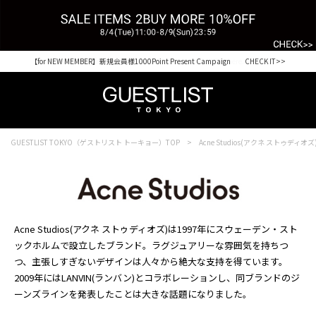
【for NEW MEMBER】新規会員様1000Point Present Campaign CHECK IT>>
Shopping from outside Japan? Visit our Global Site here. >>
GUESTLIST TOKYO（ゲストリスト トーキョー）TOP
Acne Studios(アクネ ストゥディオズ
Acne Studios(アクネ ストゥディオズ)は1997年にスウェーデン・スト
ックホルムで設立したブランド。ラグジュアリーな雰囲気を持ちつ
つ、主張しすぎないデザインは人々から絶大な支持を得ています。
2009年にはLANVIN(ランバン)とコラボレーションし、同ブランドのジ
ーンズラインを発表したことは大きな話題になりました。