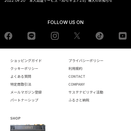
2022.09.20
本人認証サービス「3Dセキュア2.0」導入のお知らせ
FOLLOW US ON
Facebook
LINE
Instagram
tiktok
yo
Twiiter
ショッピングガイド
プライバシーポリシー
クッキーポリシー
利用規約
よくある質問
CONTACT
特定商取引法
COMPANY
メールマガジン登録
サステナビリティ活動
パートナーシップ
ふるさと納税
SHOP