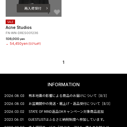
再入荷受付
お気に入り
SALE
Acne Studios
FN-WN-DRES001236
108,900
yen
54,450yen
→
(50%off)
1
INFORMATION
2026.08.03
熊本地震の影響による商品のお届けについて［8/3］
2026.08.03
お盆期間中の発送・裾上げ・返品受付について［8/3］
2026.03.02
STATE OF MIND返品OKキャンペーン対象商品追加
2023.06.01
GUESTLISTはふるさと納税制度へ参加しています。