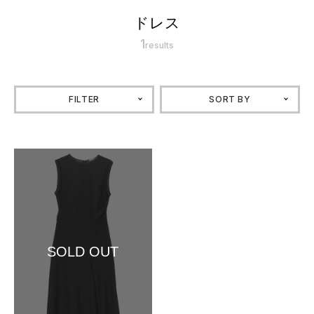
ドレス
1
results
FILTER
SORT BY
SOLD OUT