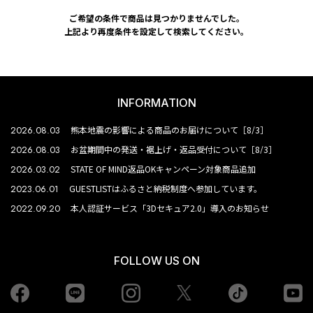
ご希望の条件で商品は見つかりませんでした。
上記より再度条件を設定して検索してください。
INFORMATION
2026.08.03
熊本地震の影響による商品のお届けについて［8/3］
2026.08.03
お盆期間中の発送・裾上げ・返品受付について［8/3］
2026.03.02
STATE OF MIND返品OKキャンペーン対象商品追加
2023.06.01
GUESTLISTはふるさと納税制度へ参加しています。
2022.09.20
本人認証サービス「3Dセキュア2.0」導入のお知らせ
FOLLOW US ON
Facebook
LINE
Instagram
tiktok
yo
Twiiter