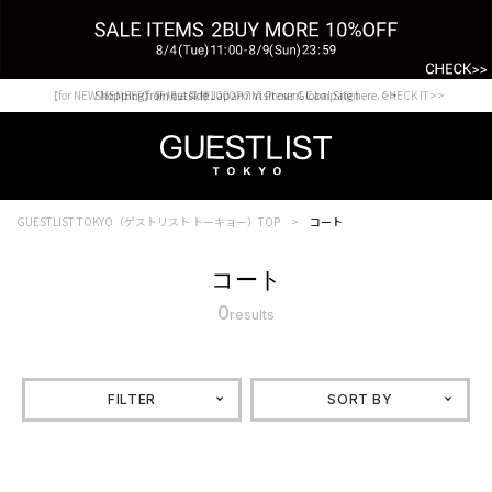
【for NEW MEMBER】新規会員様1000Point Present Campaign CHECK IT>>
Shopping from outside Japan? Visit our Global Site here. >>
GUESTLIST TOKYO（ゲストリスト トーキョー）TOP
コート
コート
0
results
FILTER
SORT BY