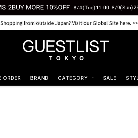
Shopping from outside Japan? Visit our Global Site here. >>
税込33,000円以上ご購入で送料無料 CHECK IT>>
E ORDER
BRAND
CATEGORY
SALE
STY