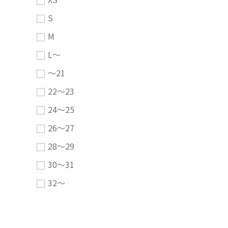
S
M
L～
～21
22～23
24～25
26～27
28～29
30～31
32～