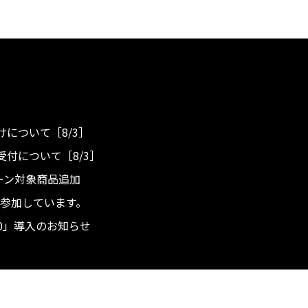
について［8/3］
付について［8/3］
ンペーン対象商品追加
度へ参加しています。
.0」導入のお知らせ