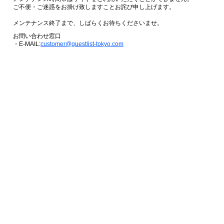
ご不便・ご迷惑をお掛け致しますことお詫び申し上げます。
メンテナンス終了まで、しばらくお待ちくださいませ。
お問い合わせ窓口
・E-MAIL:
customer@guestlist-tokyo.com