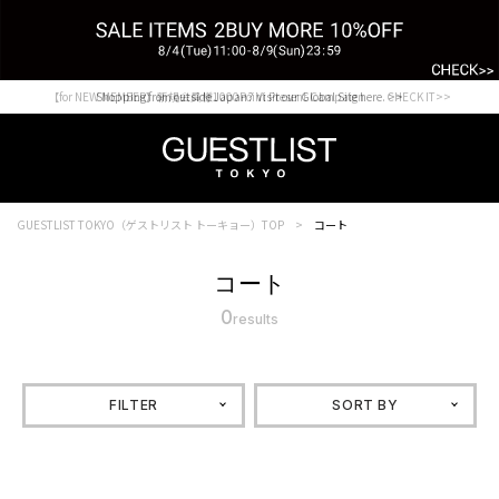
【for NEW MEMBER】新規会員様1000Point Present Campaign CHECK IT>>
Shopping from outside Japan? Visit our Global Site here. >>
GUESTLIST TOKYO（ゲストリスト トーキョー）TOP
コート
コート
0
results
FILTER
SORT BY