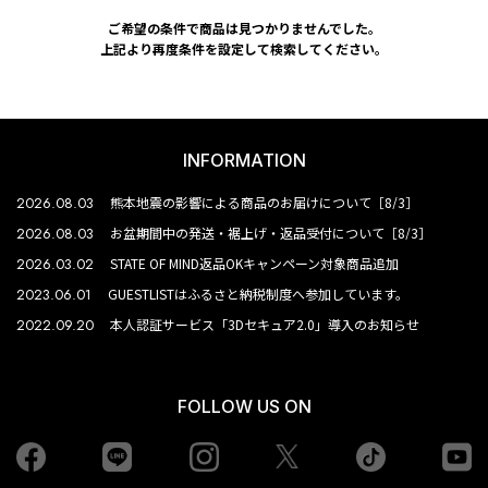
ご希望の条件で商品は見つかりませんでした。
上記より再度条件を設定して検索してください。
INFORMATION
2026.08.03
熊本地震の影響による商品のお届けについて［8/3］
2026.08.03
お盆期間中の発送・裾上げ・返品受付について［8/3］
2026.03.02
STATE OF MIND返品OKキャンペーン対象商品追加
2023.06.01
GUESTLISTはふるさと納税制度へ参加しています。
2022.09.20
本人認証サービス「3Dセキュア2.0」導入のお知らせ
FOLLOW US ON
Facebook
LINE
Instagram
tiktok
yo
Twiiter