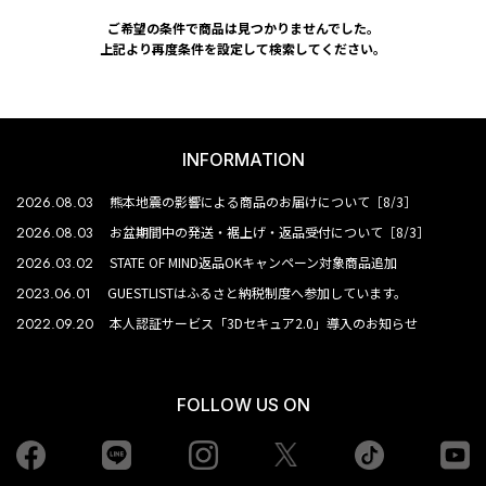
ご希望の条件で商品は見つかりませんでした。
上記より再度条件を設定して検索してください。
INFORMATION
2026.08.03
熊本地震の影響による商品のお届けについて［8/3］
2026.08.03
お盆期間中の発送・裾上げ・返品受付について［8/3］
2026.03.02
STATE OF MIND返品OKキャンペーン対象商品追加
2023.06.01
GUESTLISTはふるさと納税制度へ参加しています。
2022.09.20
本人認証サービス「3Dセキュア2.0」導入のお知らせ
FOLLOW US ON
Facebook
LINE
Instagram
tiktok
yo
Twiiter