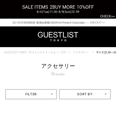
【for NEW MEMBER】新規会員様1000Point Present Campaign CHECK IT>>
Shopping from outside Japan? Visit our Global Site here. >>
GUESTLIST TOKYO（ゲストリスト トーキョー）TOP
アクセサリー
サイズ:[F,30～31
アクセサリー
0
results
FILTER
SORT BY