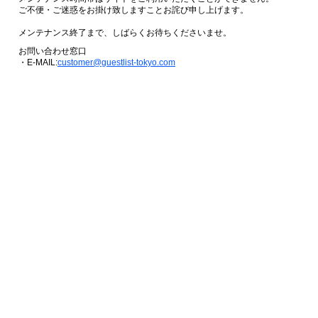
ご不便・ご迷惑をお掛け致しますことお詫び申し上げます。
メンテナンス終了まで、しばらくお待ちくださいませ。
お問い合わせ窓口
・E-MAIL:
customer@guestlist-tokyo.com