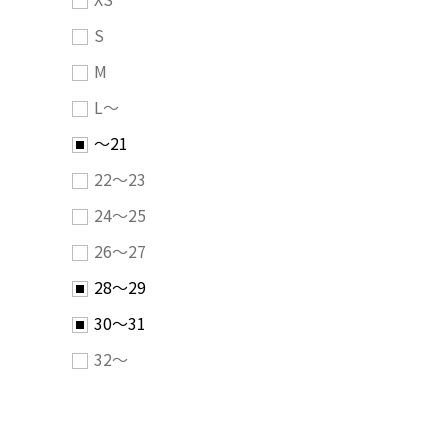
S
M
L～
～21
22～23
24～25
26～27
28～29
30～31
32～