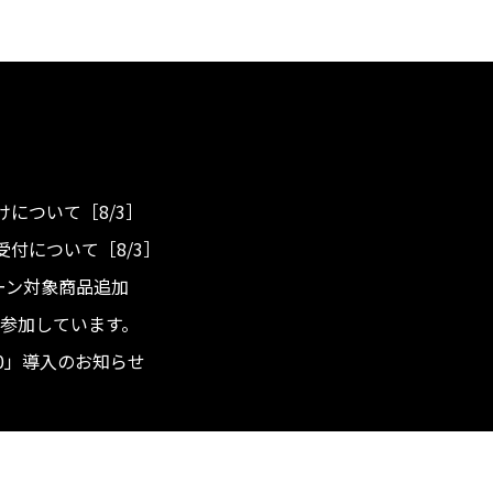
について［8/3］
付について［8/3］
ンペーン対象商品追加
度へ参加しています。
.0」導入のお知らせ