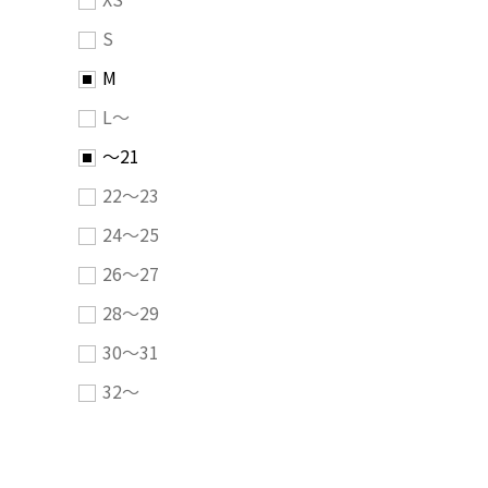
S
M
L～
～21
22～23
24～25
26～27
28～29
30～31
32～