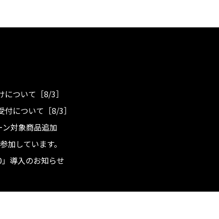
について［8/3］
付について［8/3］
ンペーン対象商品追加
度へ参加しています。
.0」導入のお知らせ