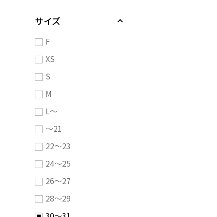
サイズ
F
XS
S
M
L～
～21
22～23
24～25
26～27
28～29
30～31