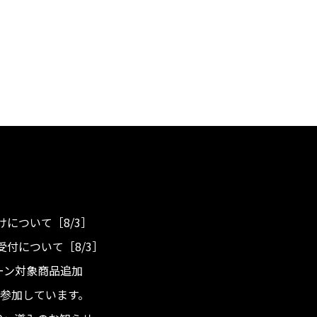
について［8/3］
付について［8/3］
ンペーン対象商品追加
度へ参加しています。