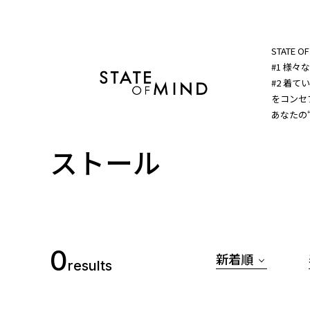
STATE 
#1 様
#2 着
をコンセプ
あなたの
ストール
0
新着順
results