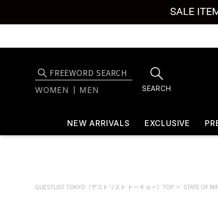
SEARCH
WOMEN
MEN
NEW ARRIVALS
EXCLUSIVE
PR
GUESTLIST TOKYO（ゲストリスト トーキョー）TOP
STATE OF