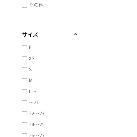
その他
サイズ
F
XS
S
M
L～
～21
22～23
24～25
26～27