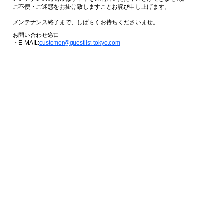
ご不便・ご迷惑をお掛け致しますことお詫び申し上げます。
メンテナンス終了まで、しばらくお待ちくださいませ。
お問い合わせ窓口
・E-MAIL:
customer@guestlist-tokyo.com