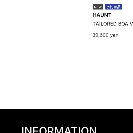
NEW
予約商品
HAUNT
TAILORED BOA 
39,600
yen
INFORMATION