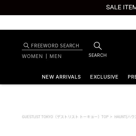
SEARCH
WOMEN
MEN
NEW ARRIVALS
EXCLUSIVE
PR
GUESTLIST TOKYO（ゲストリスト トーキョー）TOP
HAUNT(ハウ