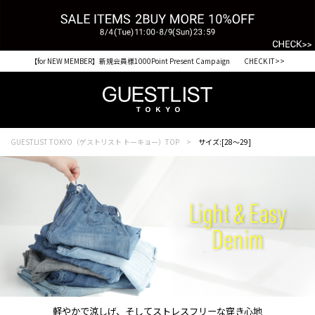
【for NEW MEMBER】新規会員様1000Point Present Campaign CHECK IT>>
GUESTLIST TOKYO（ゲストリスト トーキョー）TOP
サイズ:[28～29]
軽やかで涼しげ、そしてストレスフリーな穿き心地