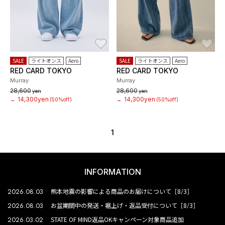
お気に入り
お
SALE
ライトオンス
Aero
SALE
ライトオンス
Aero
RED CARD TOKYO
RED CARD TOKYO
Murray
Murray
28,600
28,600
yen
yen
14,300yen
14,300yen
→
(50%off)
→
(50%off)
1
INFORMATION
2026.08.03
熊本地震の影響による商品のお届けについて［8/3］
2026.08.03
お盆期間中の発送・裾上げ・返品受付について［8/3］
2026.03.02
STATE OF MIND返品OKキャンペーン対象商品追加