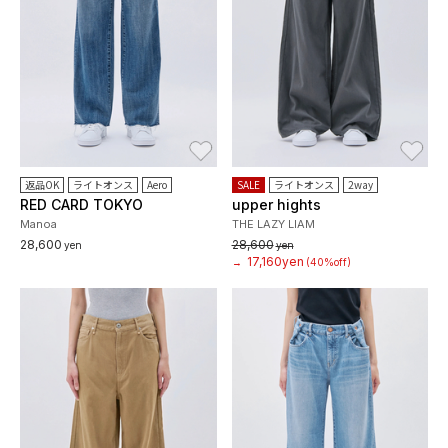
お気に入り
お
返品OK
ライトオンス
Aero
SALE
ライトオンス
2way
RED CARD TOKYO
upper hights
Manoa
THE LAZY LIAM
28,600
28,600
yen
yen
17,160yen
→
(40%off)