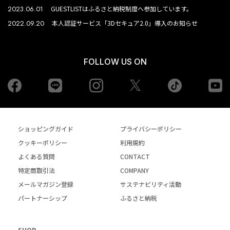
2023.06.01
GUESTLISTはふるさと納税制度へ参加しています。
2022.09.20
本人認証サービス「3Dセキュア2.0」導入のお知らせ
FOLLOW US ON
Facebook
LINE
Instagram
tiktok
yo
Twiiter
ショッピングガイド
プライバシーポリシー
クッキーポリシー
利用規約
よくある質問
CONTACT
特定商取引法
COMPANY
メールマガジン登録
サステナビリティ活動
パートナーシップ
ふるさと納税
SHOP