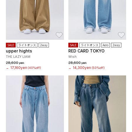
お気に入り
お
SALE
ライトオンス
2way
SALE
ライトオンス
Aero
2way
upper hights
RED CARD TOKYO
THE LAZY LIAM
Wish
28,600
28,600
yen
yen
17,160yen
14,300yen
→
(40%off)
→
(50%off)