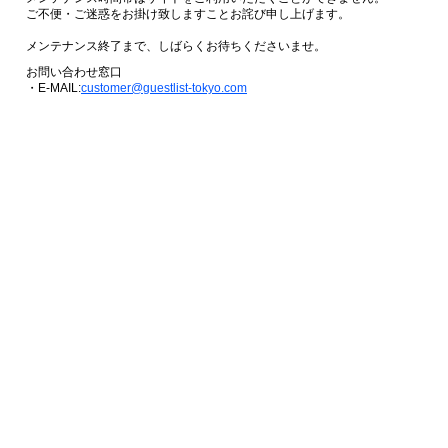
ご不便・ご迷惑をお掛け致しますことお詫び申し上げます。
メンテナンス終了まで、しばらくお待ちくださいませ。
お問い合わせ窓口
・E-MAIL:
customer@guestlist-tokyo.com