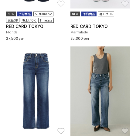
お気に入り
お
NEW
予約商品
Sustainable
NEW
予約商品
裾上げOK
返品OK
裾上げOK
Timeless
RED CARD TOKYO
RED CARD TOKYO
Florida
Marmalade
27,500
25,300
yen
yen
お気に入り
お