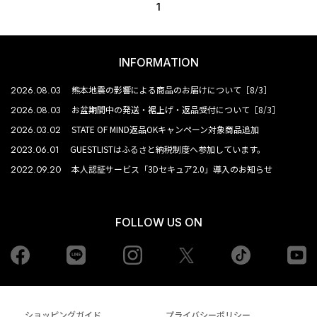
1
INFORMATION
2026.08.03
熊本地震の影響による商品のお届けについて［8/3］
2026.08.03
お盆期間中の発送・裾上げ・返品受付について［8/3］
2026.03.02
STATE OF MIND返品OKキャンペーン対象商品追加
2023.06.01
GUESTLISTはふるさと納税制度へ参加しています。
2022.09.20
本人認証サービス「3Dセキュア2.0」導入のお知らせ
FOLLOW US ON
Facebook
LINE
Instagram
tiktok
yo
Twiiter
ショッピングガイド
プライバシーポリシー