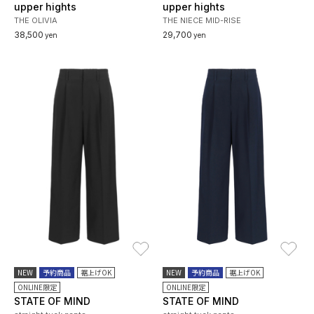
upper hights
upper hights
THE OLIVIA
THE NIECE MID-RISE
38,500
29,700
yen
yen
お気に入り
お
NEW
予約商品
裾上げOK
NEW
予約商品
裾上げOK
ONLINE限定
ONLINE限定
STATE OF MIND
STATE OF MIND