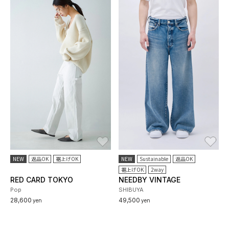
お気に入り
お
NEW
返品OK
裾上げOK
NEW
Sustainable
返品OK
裾上げOK
2way
RED CARD TOKYO
NEEDBY VINTAGE
Pop
SHIBUYA
28,600
49,500
yen
yen