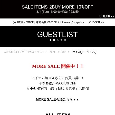
【for NEW MEMBER】新規会員様1000Point Present Campaign CHECK IT>>
GUESTLIST TOKYO（ゲストリスト トーキョー）TOP
サイズ:[L～,28～29]
MORE SALE 開催中！！
アイテム追加＆さらにお買い得に♪
今季冬物がMAX40%OFF
※HAUNT代官山店（1/5より営業）も
開催
MORE SALE会場こちら▼▼