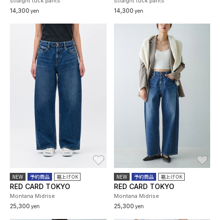
straight tuck pants
straight tuck pants
14,300
14,300
yen
yen
お気に入り
お
NEW
予約商品
裾上げOK
NEW
予約商品
裾上げOK
RED CARD TOKYO
RED CARD TOKYO
Montana Midrise
Montana Midrise
25,300
25,300
yen
yen