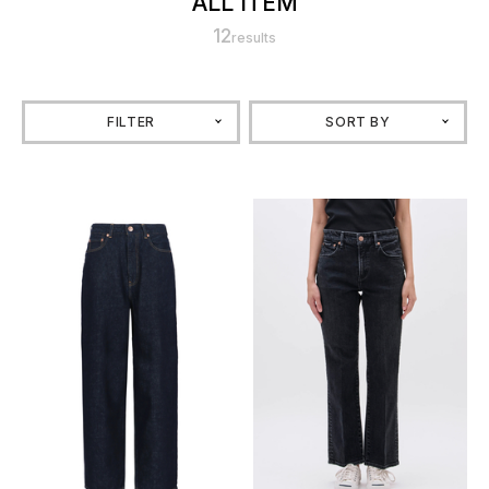
ALL ITEM
12
results
FILTER
SORT BY