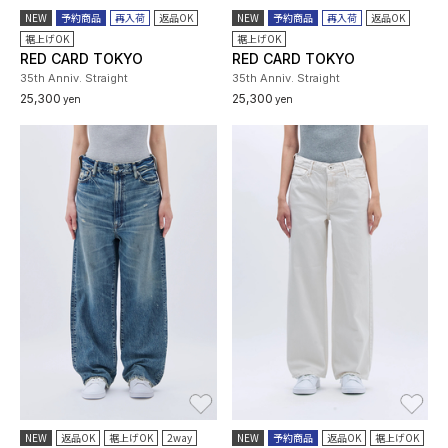
NEW
予約商品
再入荷
返品OK
NEW
予約商品
再入荷
返品OK
裾上げOK
裾上げOK
RED CARD TOKYO
RED CARD TOKYO
35th Anniv. Straight
35th Anniv. Straight
25,300
25,300
yen
yen
お気に入り
お
NEW
返品OK
裾上げOK
2way
NEW
予約商品
返品OK
裾上げOK