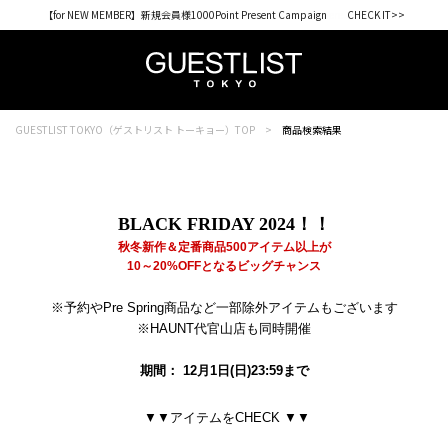
【for NEW MEMBER】新規会員様1000Point Present Campaign CHECK IT>>
GUESTLIST TOKYO（ゲストリスト トーキョー）TOP
商品検索結果
BLACK FRIDAY 2024！！
秋冬新作＆定番商品500アイテム以上が
10～20%OFFとなるビッグチャンス
※予約やPre Spring商品など一部除外アイテムもございます
※HAUNT代官山店も同時開催
期間： 12月1日(日)23:59まで
▼▼アイテムをCHECK ▼▼