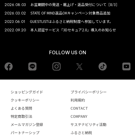
2026.08.03
お盆期間中の発送・裾上げ・返品受付について［8/3］
2026.03.02
STATE OF MIND返品OKキャンペーン対象商品追加
2023.06.01
GUESTLISTはふるさと納税制度へ参加しています。
2022.09.20
本人認証サービス「3Dセキュア2.0」導入のお知らせ
FOLLOW US ON
Facebook
LINE
Instagram
tiktok
yo
Twiiter
ショッピングガイド
プライバシーポリシー
クッキーポリシー
利用規約
よくある質問
CONTACT
特定商取引法
COMPANY
メールマガジン登録
サステナビリティ活動
パートナーシップ
ふるさと納税