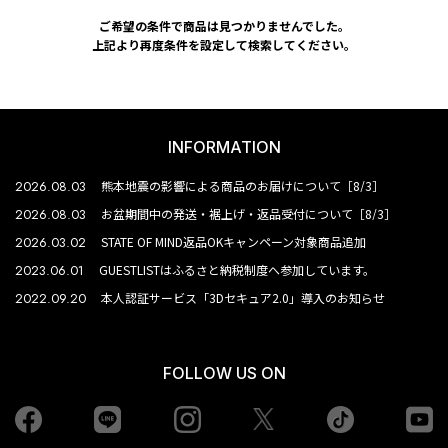
ご希望の条件で商品は見つかりませんでした。
上記より再度条件を設定して検索してください。
INFORMATION
2026.08.03
熊本地震の影響による商品のお届けについて［8/3］
2026.08.03
お盆期間中の発送・裾上げ・返品受付について［8/3］
2026.03.02
STATE OF MIND返品OKキャンペーン対象商品追加
2023.06.01
GUESTLISTはふるさと納税制度へ参加しています。
2022.09.20
本人認証サービス「3Dセキュア2.0」導入のお知らせ
FOLLOW US ON
Facebook
LINE
Instagram
tiktok
yo
Twiiter