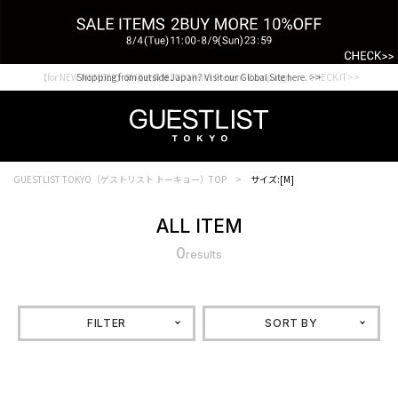
【for NEW MEMBER】新規会員様1000Point Present Campaign CHECK IT>>
Shopping from outside Japan? Visit our Global Site here. >>
GUESTLIST TOKYO（ゲストリスト トーキョー）TOP
サイズ:[M]
ALL ITEM
0
results
FILTER
SORT BY