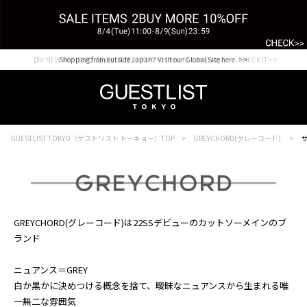
【for NEW MEMBER】新規会員様1000Point Present Campaign CHECK IT>>
Shopping from outside Japan? Visit our Global Site here. >>
GUESTLIST TOKYO（ゲストリスト トーキョー）TOP
GREYCHORD(グレーコード)
サ
GREYCHORD(グレーコード)は22SSデビューのカットソーメインのブ
ランド
ニュアンス＝GREY
白か黒かに決めつける概念を捨て、曖昧なニュアンスから生まれる唯
一無二な雰囲気