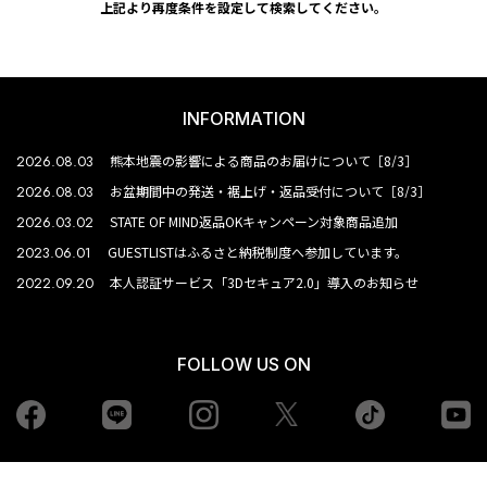
上記より再度条件を設定して検索してください。
INFORMATION
2026.08.03
熊本地震の影響による商品のお届けについて［8/3］
2026.08.03
お盆期間中の発送・裾上げ・返品受付について［8/3］
2026.03.02
STATE OF MIND返品OKキャンペーン対象商品追加
2023.06.01
GUESTLISTはふるさと納税制度へ参加しています。
2022.09.20
本人認証サービス「3Dセキュア2.0」導入のお知らせ
FOLLOW US ON
Facebook
LINE
Instagram
tiktok
yo
Twiiter