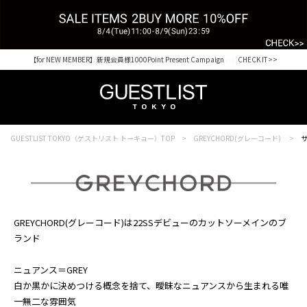
【for NEW MEMBER】新規会員様1000Point Present Campaign CHECK IT>>
Shopping from outside Japan? Visit our Global Site here. >>
GUESTLIST TOKYO（ゲストリスト トーキョー）TOP
GREYCHORD(グレーコード)
サ
GREYCHORD(グレーコード)は22SSデビューのカットソーメインのブ
ランド
ニュアンス＝GREY
白か黒かに決めつける概念を捨て、曖昧なニュアンスから生まれる唯
一無二な雰囲気