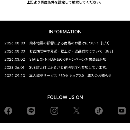
上記より再度条件を設定して検索してください。
INFORMATION
2026.08.03
熊本地震の影響による商品のお届けについて［8/3］
2026.08.03
お盆期間中の発送・裾上げ・返品受付について［8/3］
2026.03.02
STATE OF MIND返品OKキャンペーン対象商品追加
2023.06.01
GUESTLISTはふるさと納税制度へ参加しています。
2022.09.20
本人認証サービス「3Dセキュア2.0」導入のお知らせ
FOLLOW US ON
Facebook
LINE
Instagram
tiktok
yo
Twiiter