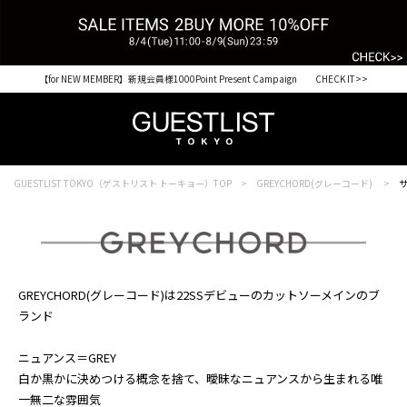
【for NEW MEMBER】新規会員様1000Point Present Campaign CHECK IT>>
GUESTLIST TOKYO（ゲストリスト トーキョー）TOP
GREYCHORD(グレーコード)
サ
GREYCHORD(グレーコード)は22SSデビューのカットソーメインのブ
ランド
ニュアンス＝GREY
白か黒かに決めつける概念を捨て、曖昧なニュアンスから生まれる唯
一無二な雰囲気