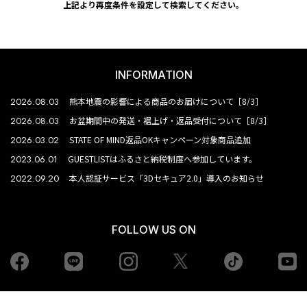
上記より再度条件を設定して検索してください。
INFORMATION
2026.08.03
熊本地震の影響による商品のお届けについて［8/3］
2026.08.03
お盆期間中の発送・裾上げ・返品受付について［8/3］
2026.03.02
STATE OF MIND返品OKキャンペーン対象商品追加
2023.06.01
GUESTLISTはふるさと納税制度へ参加しています。
2022.09.20
本人認証サービス「3Dセキュア2.0」導入のお知らせ
FOLLOW US ON
Facebook
LINE
Instagram
tiktok
yo
Twiiter