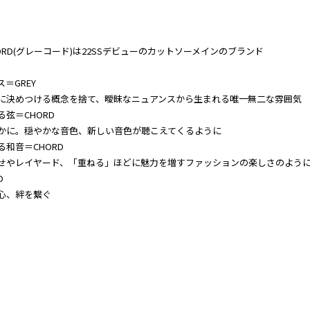
HORD(グレーコード)は22SSデビューのカットソーメインのブランド
＝GREY
に決めつける概念を捨て、曖昧なニュアンスから生まれる唯一無二な雰囲気
る弦＝CHORD
かに。穏やかな音色、新しい音色が聴こえてくるように
る和音＝CHORD
せやレイヤード、「重ねる」ほどに魅力を増すファッションの楽しさのよう
D
心、絆を繋ぐ