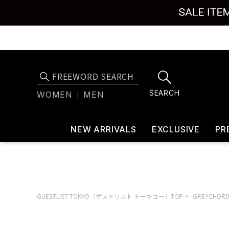
SEARCH
WOMEN
MEN
NEW ARRIVALS
EXCLUSIVE
PR
GUESTLIST TOKYO（ゲストリスト トーキョー）TOP
GREYCHO