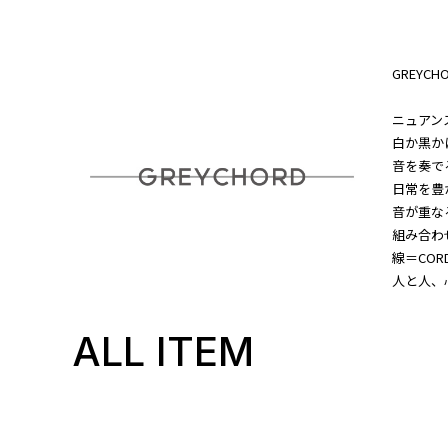
GREYC
ニュアンス
白か黒か
音を奏で
日常を豊
音が重な
組み合わ
線＝COR
人と人、
ALL ITEM