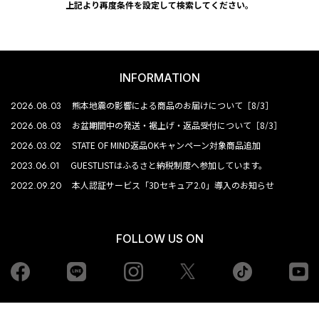
上記より再度条件を設定して検索してください。
INFORMATION
2026.08.03
熊本地震の影響による商品のお届けについて［8/3］
2026.08.03
お盆期間中の発送・裾上げ・返品受付について［8/3］
2026.03.02
STATE OF MIND返品OKキャンペーン対象商品追加
2023.06.01
GUESTLISTはふるさと納税制度へ参加しています。
2022.09.20
本人認証サービス「3Dセキュア2.0」導入のお知らせ
FOLLOW US ON
Facebook
LINE
Instagram
tiktok
yo
Twiiter