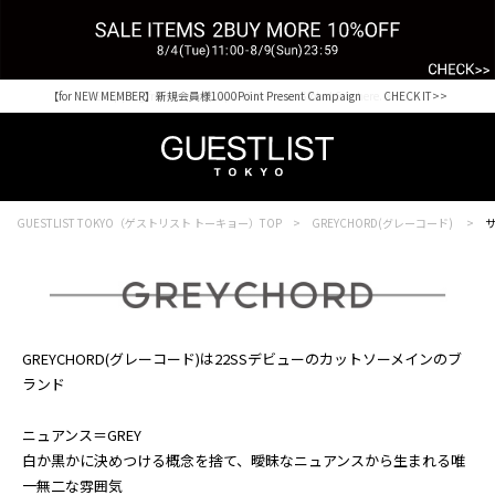
【for NEW MEMBER】新規会員様1000Point Present Campaign CHECK IT>>
Shopping from outside Japan? Visit our Global Site here. >>
GUESTLIST TOKYO（ゲストリスト トーキョー）TOP
GREYCHORD(グレーコード)
サ
GREYCHORD(グレーコード)は22SSデビューのカットソーメインのブ
ランド
ニュアンス＝GREY
白か黒かに決めつける概念を捨て、曖昧なニュアンスから生まれる唯
一無二な雰囲気