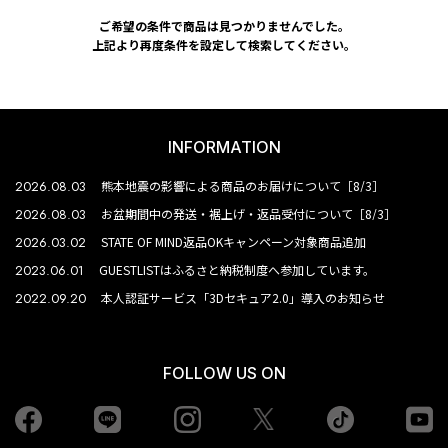
ご希望の条件で商品は見つかりませんでした。
上記より再度条件を設定して検索してください。
INFORMATION
2026.08.03
熊本地震の影響による商品のお届けについて［8/3］
2026.08.03
お盆期間中の発送・裾上げ・返品受付について［8/3］
2026.03.02
STATE OF MIND返品OKキャンペーン対象商品追加
2023.06.01
GUESTLISTはふるさと納税制度へ参加しています。
2022.09.20
本人認証サービス「3Dセキュア2.0」導入のお知らせ
FOLLOW US ON
Facebook
LINE
Instagram
tiktok
yo
Twiiter