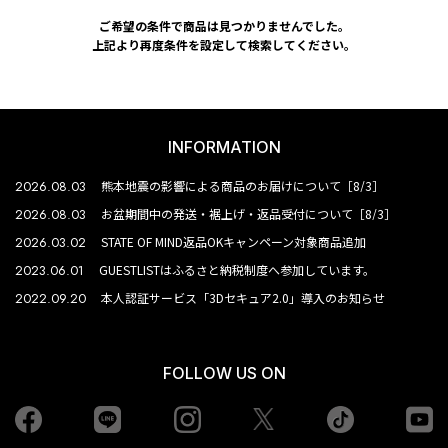
ご希望の条件で商品は見つかりませんでした。
上記より再度条件を設定して検索してください。
INFORMATION
2026.08.03
熊本地震の影響による商品のお届けについて［8/3］
2026.08.03
お盆期間中の発送・裾上げ・返品受付について［8/3］
2026.03.02
STATE OF MIND返品OKキャンペーン対象商品追加
2023.06.01
GUESTLISTはふるさと納税制度へ参加しています。
2022.09.20
本人認証サービス「3Dセキュア2.0」導入のお知らせ
FOLLOW US ON
Facebook
LINE
Instagram
tiktok
yo
Twiiter