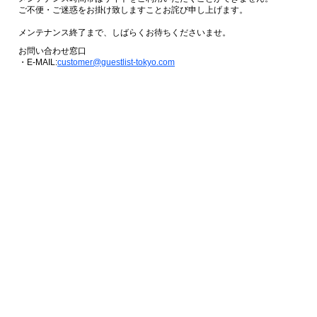
ご不便・ご迷惑をお掛け致しますことお詫び申し上げます。
メンテナンス終了まで、しばらくお待ちくださいませ。
お問い合わせ窓口
・E-MAIL:
customer@guestlist-tokyo.com