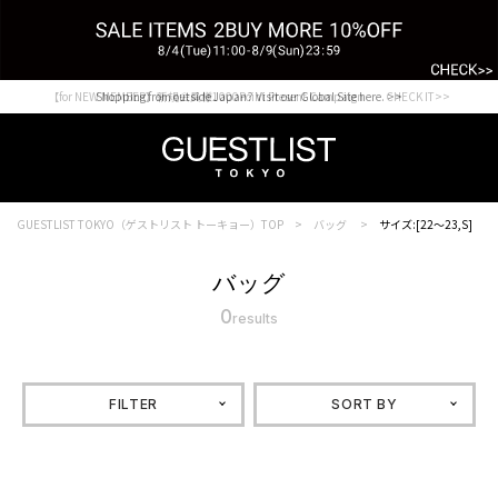
【for NEW MEMBER】新規会員様1000Point Present Campaign CHECK IT>>
Shopping from outside Japan? Visit our Global Site here. >>
GUESTLIST TOKYO（ゲストリスト トーキョー）TOP
バッグ
サイズ:[22～23,S]
バッグ
0
results
FILTER
SORT BY