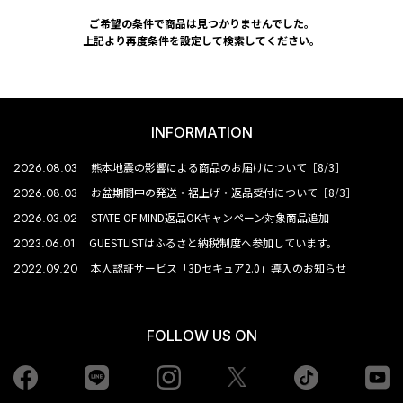
ご希望の条件で商品は見つかりませんでした。
上記より再度条件を設定して検索してください。
INFORMATION
2026.08.03
熊本地震の影響による商品のお届けについて［8/3］
2026.08.03
お盆期間中の発送・裾上げ・返品受付について［8/3］
2026.03.02
STATE OF MIND返品OKキャンペーン対象商品追加
2023.06.01
GUESTLISTはふるさと納税制度へ参加しています。
2022.09.20
本人認証サービス「3Dセキュア2.0」導入のお知らせ
FOLLOW US ON
Facebook
LINE
Instagram
tiktok
yo
Twiiter