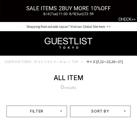
【for NEW MEMBER】新規会員様1000Point Present Campaign CHECK IT>>
Shopping from outside Japan? Visit our Global Site here. >>
GUESTLIST TOKYO（ゲストリスト トーキョー）TOP
サイズ:[F,22～23,26～27]
ALL ITEM
0
results
FILTER
SORT BY