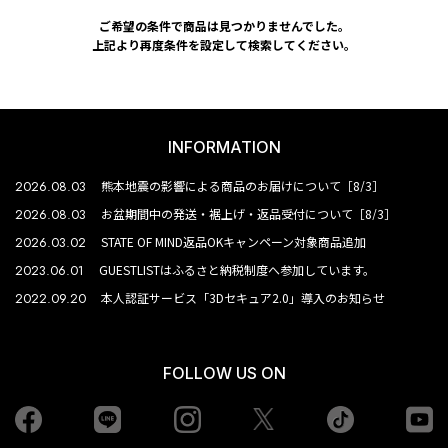
ご希望の条件で商品は見つかりませんでした。
上記より再度条件を設定して検索してください。
INFORMATION
2026.08.03
熊本地震の影響による商品のお届けについて［8/3］
2026.08.03
お盆期間中の発送・裾上げ・返品受付について［8/3］
2026.03.02
STATE OF MIND返品OKキャンペーン対象商品追加
2023.06.01
GUESTLISTはふるさと納税制度へ参加しています。
2022.09.20
本人認証サービス「3Dセキュア2.0」導入のお知らせ
FOLLOW US ON
Facebook
LINE
Instagram
tiktok
yo
Twiiter