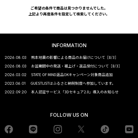
ご希望の条件で商品は見つかりませんでした。
上記より再度条件を設定して検索してください。
INFORMATION
2026.08.03
熊本地震の影響による商品のお届けについて［8/3］
2026.08.03
お盆期間中の発送・裾上げ・返品受付について［8/3］
2026.03.02
STATE OF MIND返品OKキャンペーン対象商品追加
2023.06.01
GUESTLISTはふるさと納税制度へ参加しています。
2022.09.20
本人認証サービス「3Dセキュア2.0」導入のお知らせ
FOLLOW US ON
Facebook
LINE
Instagram
tiktok
yo
Twiiter