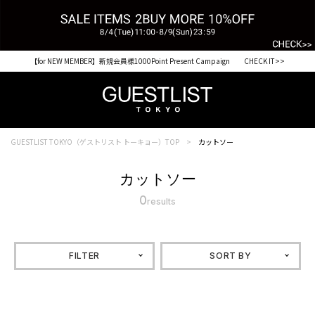
【for NEW MEMBER】新規会員様1000Point Present Campaign CHECK IT>>
GUESTLIST TOKYO（ゲストリスト トーキョー）TOP
カットソー
カットソー
0
results
FILTER
SORT BY