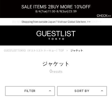
【for NEW MEMBER】新規会員様1000Point Present Campaign CHECK IT>>
Shopping from outside Japan? Visit our Global Site here. >>
GUESTLIST TOKYO（ゲストリスト トーキョー）TOP
ジャケット
ジャケット
0
results
FILTER
SORT BY