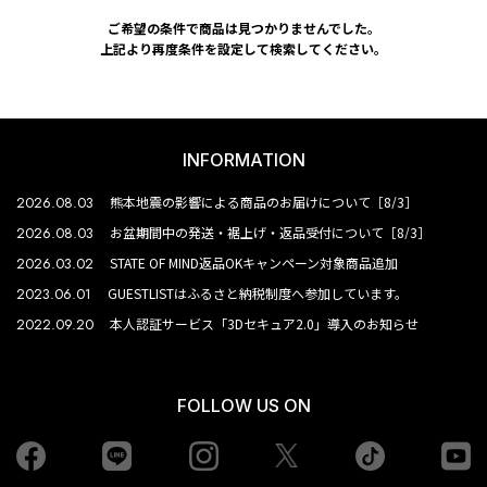
ご希望の条件で商品は見つかりませんでした。
上記より再度条件を設定して検索してください。
INFORMATION
2026.08.03
熊本地震の影響による商品のお届けについて［8/3］
2026.08.03
お盆期間中の発送・裾上げ・返品受付について［8/3］
2026.03.02
STATE OF MIND返品OKキャンペーン対象商品追加
2023.06.01
GUESTLISTはふるさと納税制度へ参加しています。
2022.09.20
本人認証サービス「3Dセキュア2.0」導入のお知らせ
FOLLOW US ON
Facebook
LINE
Instagram
tiktok
yo
Twiiter