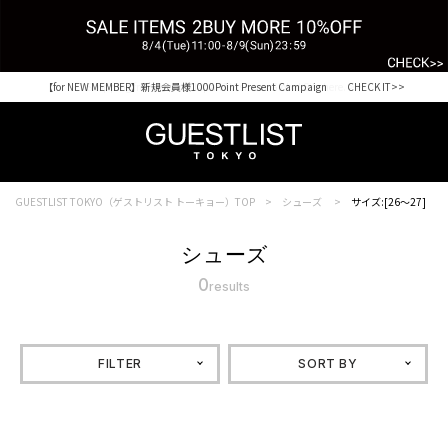
【for NEW MEMBER】新規会員様1000Point Present Campaign CHECK IT>>
Shopping from outside Japan? Visit our Global Site here. >>
GUESTLIST TOKYO（ゲストリスト トーキョー）TOP
シューズ
サイズ:[26～27]
シューズ
0
results
FILTER
SORT BY