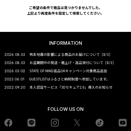
ご希望の条件で商品は見つかりませんでした。
上記より再度条件を設定して検索してください。
INFORMATION
2026.08.03
熊本地震の影響による商品のお届けについて［8/3］
2026.08.03
お盆期間中の発送・裾上げ・返品受付について［8/3］
2026.03.02
STATE OF MIND返品OKキャンペーン対象商品追加
2023.06.01
GUESTLISTはふるさと納税制度へ参加しています。
2022.09.20
本人認証サービス「3Dセキュア2.0」導入のお知らせ
FOLLOW US ON
Facebook
LINE
Instagram
tiktok
yo
Twiiter