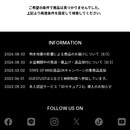
ご希望の条件で商品は見つかりませんでした。
上記より再度条件を設定して検索してください。
INFORMATION
2026.08.03
熊本地震の影響による商品のお届けについて［8/3］
2026.08.03
お盆期間中の発送・裾上げ・返品受付について［8/3］
2026.03.02
STATE OF MIND返品OKキャンペーン対象商品追加
2023.06.01
GUESTLISTはふるさと納税制度へ参加しています。
2022.09.20
本人認証サービス「3Dセキュア2.0」導入のお知らせ
FOLLOW US ON
Facebook
LINE
Instagram
tiktok
yo
Twiiter