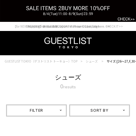
【for NEW MEMBER】新規会員様1000Point Present Campaign CHECK IT>>
Shopping from outside Japan? Visit our Global Site here. >>
GUESTLIST TOKYO（ゲストリスト トーキョー）TOP
シューズ
サイズ:[26～27,F,30
シューズ
0
results
FILTER
SORT BY