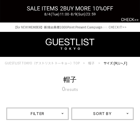
【for NEW MEMBER】新規会員様1000Point Present Campaign CHECK IT>>
Shopping from outside Japan? Visit our Global Site here. >>
GUESTLIST TOKYO（ゲストリスト トーキョー）TOP
帽子
サイズ:[M,L～,F]
帽子
0
results
FILTER
SORT BY