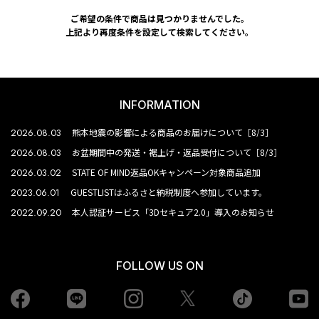
ご希望の条件で商品は見つかりませんでした。
上記より再度条件を設定して検索してください。
INFORMATION
2026.08.03
熊本地震の影響による商品のお届けについて［8/3］
2026.08.03
お盆期間中の発送・裾上げ・返品受付について［8/3］
2026.03.02
STATE OF MIND返品OKキャンペーン対象商品追加
2023.06.01
GUESTLISTはふるさと納税制度へ参加しています。
2022.09.20
本人認証サービス「3Dセキュア2.0」導入のお知らせ
FOLLOW US ON
Facebook
LINE
Instagram
tiktok
yo
Twiiter