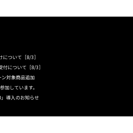
について［8/3］
付について［8/3］
ンペーン対象商品追加
度へ参加しています。
.0」導入のお知らせ