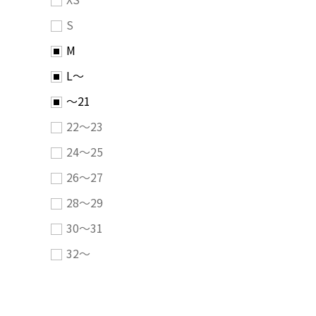
S
M
L～
～21
22～23
24～25
26～27
28～29
30～31
32～