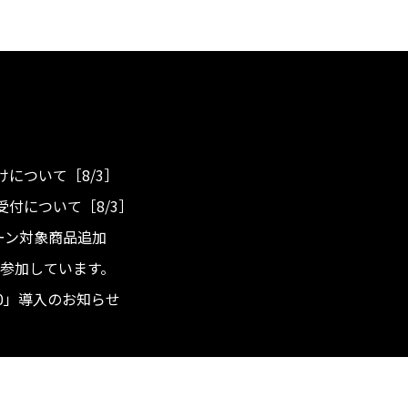
について［8/3］
付について［8/3］
ンペーン対象商品追加
度へ参加しています。
.0」導入のお知らせ