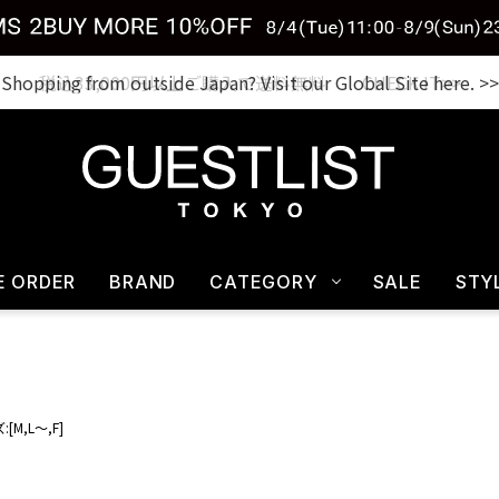
Shopping from outside Japan? Visit our Global Site here. >>
税込33,000円以上ご購入で送料無料 CHECK IT>>
E ORDER
BRAND
CATEGORY
SALE
STY
[M,L～,F]