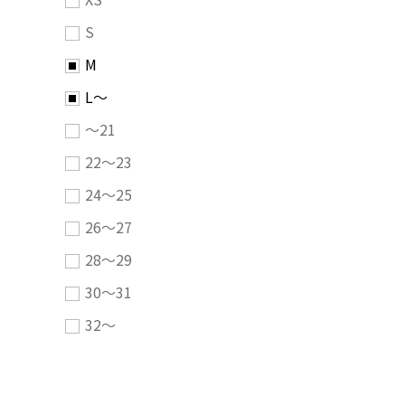
S
M
L～
～21
22～23
24～25
26～27
28～29
30～31
32～