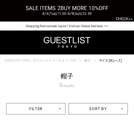
【for NEW MEMBER】新規会員様1000Point Present Campaign CHECK IT>>
Shopping from outside Japan? Visit our Global Site here. >>
GUESTLIST TOKYO（ゲストリスト トーキョー）TOP
帽子
サイズ:[M,L～,F]
帽子
0
results
FILTER
SORT BY