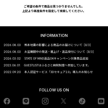
ご希望の条件で商品は見つかりませんでした。
上記より再度条件を設定して検索してください。
INFORMATION
2026.08.03
熊本地震の影響による商品のお届けについて［8/3］
2026.08.03
お盆期間中の発送・裾上げ・返品受付について［8/3］
2026.03.02
STATE OF MIND返品OKキャンペーン対象商品追加
2023.06.01
GUESTLISTはふるさと納税制度へ参加しています。
2022.09.20
本人認証サービス「3Dセキュア2.0」導入のお知らせ
FOLLOW US ON
Facebook
LINE
Instagram
tiktok
yo
Twiiter